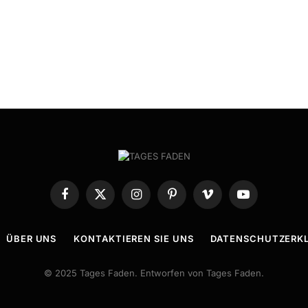
Facebook
X
Instagram
Pinterest
Vimeo
YouTube
(Twitter)
ÜBER UNS
KONTAKTIEREN SIE UNS
DATENSCHUTZERK
© 2025 Tages Faden. Entworfen von Tages Faden.