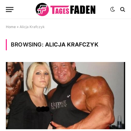
Home
»
Alicja Krafczyk
BROWSING:
ALICJA KRAFCZYK