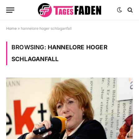
Home
»
hannelore hoger schlaganfall
BROWSING:
HANNELORE HOGER
SCHLAGANFALL