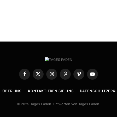
Facebook
X
Instagram
Pinterest
Vimeo
YouTube
(Twitter)
ÜBER UNS
KONTAKTIEREN SIE UNS
DATENSCHUTZERK
© 2025 Tages Faden. Entworfen von Tages Faden.