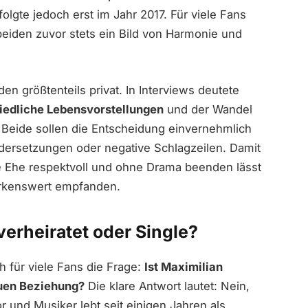
folgte jedoch erst im Jahr 2017. Für viele Fans
eiden zuvor stets ein Bild von Harmonie und
en größtenteils privat. In Interviews deutete
iedliche Lebensvorstellungen
und der Wandel
. Beide sollen die Entscheidung einvernehmlich
ndersetzungen oder negative Schlagzeilen. Damit
te Ehe respektvoll und ohne Drama beenden lässt
erkenswert empfanden.
verheiratet oder Single?
h für viele Fans die Frage:
Ist Maximilian
euen Beziehung?
Die klare Antwort lautet: Nein,
or und Musiker lebt seit einigen Jahren als