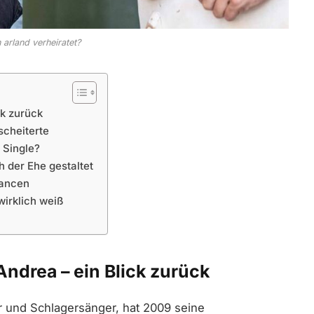
n arland verheiratet?
ck zurück
scheiterte
 Single?
h der Ehe gestaltet
hancen
irklich weiß
Andrea – ein Blick zurück
r und Schlagersänger, hat 2009 seine