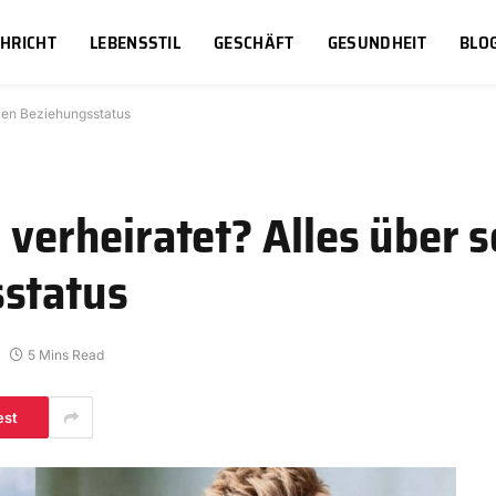
HRICHT
LEBENSSTIL
GESCHÄFT
GESUNDHEIT
BLO
llen Beziehungsstatus
 verheiratet? Alles über 
sstatus
5 Mins Read
est