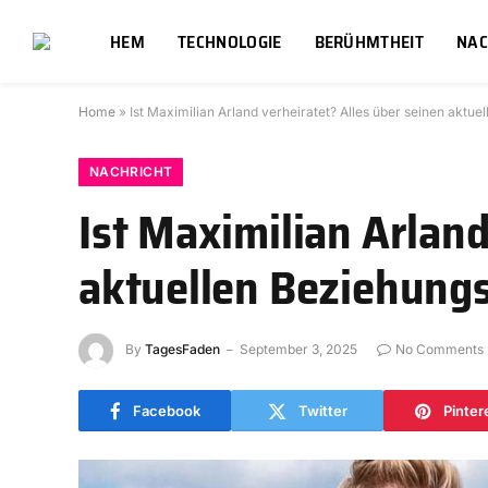
HEM
TECHNOLOGIE
BERÜHMTHEIT
NAC
Home
»
Ist Maximilian Arland verheiratet? Alles über seinen aktue
NACHRICHT
Ist Maximilian Arland
aktuellen Beziehung
By
TagesFaden
September 3, 2025
No Comments
Facebook
Twitter
Pinter