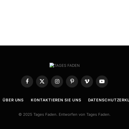
Facebook
X
Instagram
Pinterest
Vimeo
YouTube
(Twitter)
ÜBER UNS
KONTAKTIEREN SIE UNS
DATENSCHUTZERK
© 2025 Tages Faden. Entworfen von Tages Faden.