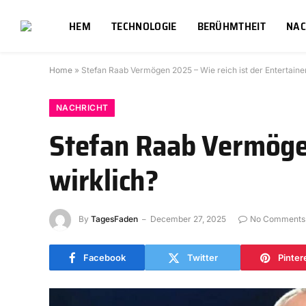
HEM
TECHNOLOGIE
BERÜHMTHEIT
NAC
Home
»
Stefan Raab Vermögen 2025 – Wie reich ist der Entertainer
NACHRICHT
Stefan Raab Vermögen
wirklich?
By
TagesFaden
December 27, 2025
No Comments
Facebook
Twitter
Pinter