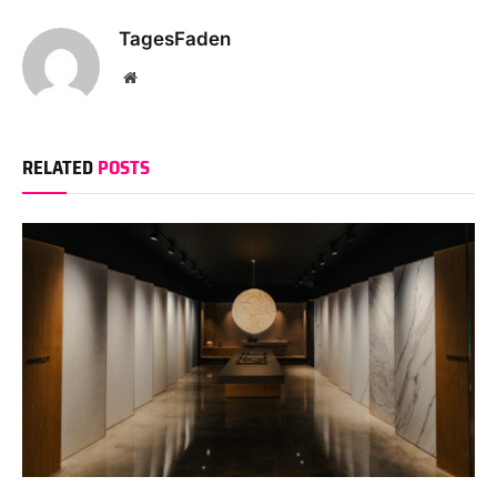
TagesFaden
Website
RELATED
POSTS