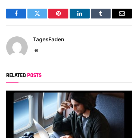
Facebook
Twitter
Pinterest
LinkedIn
Tumblr
Email
TagesFaden
Website
RELATED
POSTS