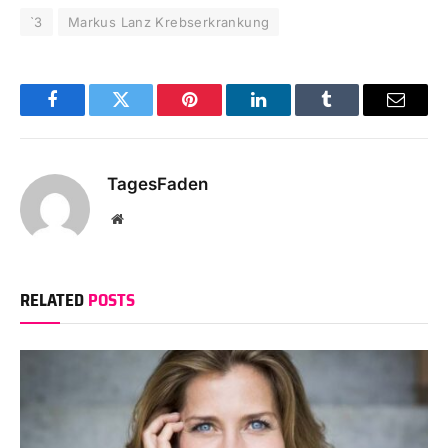
`3
Markus Lanz Krebserkrankung
Facebook
Twitter
Pinterest
LinkedIn
Tumblr
Email
TagesFaden
Website
RELATED
POSTS